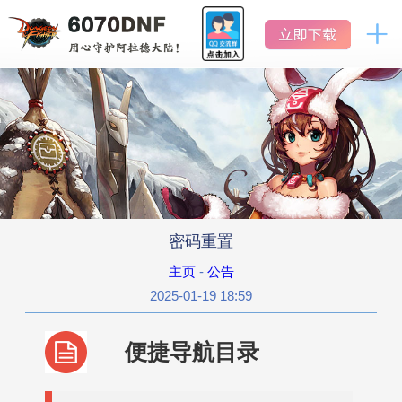
DNF
地
怀
下
地
下
旧
城
城
服
官网首页
与
与
勇
勇
士
怀
士
新闻中心
旧
怀
服
旧
公告
服
密码重置
活动
主页
-
公告
2025-01-19 18:59
版本历史
便捷导航目录
数据库