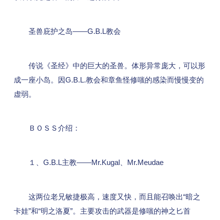
圣兽庇护之岛——G.B.L教会
传说《圣经》中的巨大的圣兽。体形异常庞大，可以形
成一座小岛。因G.B.L.教会和章鱼怪修嗤的感染而慢慢变的
虚弱。
ＢＯＳＳ介绍：
１、G.B.L主教——Mr.Kugal、Mr.Meudae
这两位老兄敏捷极高，速度又快，而且能召唤出“暗之
卡娃”和“明之洛夏”。主要攻击的武器是修嗤的神之匕首