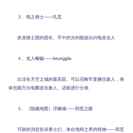
３、电之骑士——扎昆
炎龙骑士团的团长。手中的光剑能放出闪电攻击人
４、龙人蜥蜴——beunggila
出没在天空之城的最高层。可以召唤牢笼捆住敌人，身
体也能方出电圈攻击敌人。还能进行分身。
５、（隐藏地图）浮幽城——邪恶之眼
可丽的消息告诉勇士们，来自地狱之界的怪物——邪恶