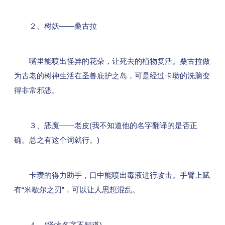
２、树妖——桑古拉
嘴里能喷出怪异的花朵，让死去的植物复活。桑古拉做
为古老的树神生活在圣兽庇护之岛，可是经过卡瓒的洗脑变
得非常邪恶。
３、恶魔——老皮(我不知道他的名字翻译的是否正
确。总之有这个词就行。)
卡瓒的得力助手，口中能喷出毒液进行攻击。手臂上赋
有“米歇尔之刃”，可以让人思想混乱。
４、(怪物名字不知道)