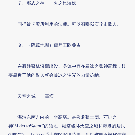
７、邪恶之神——火之比湿奴
同样被卡瓒所利用的法师。可以召唤陨石攻击敌人。
８、（隐藏地图）僵尸王欧桑古
在寂静森林深部出没。身体中存在着冰之鬼神萧舞，只
要靠近了他的敌人就会被冰之诅咒的力量冻结。
天空之城——高塔
海港东南方向的一坐高塔。是炎龙骑士团、守护之
神“MideuloSyeon”的领地，经常破坏天空之城和海港的居民
们的生活。因为不受卡瓒的管理范围，所以这里不被称做非