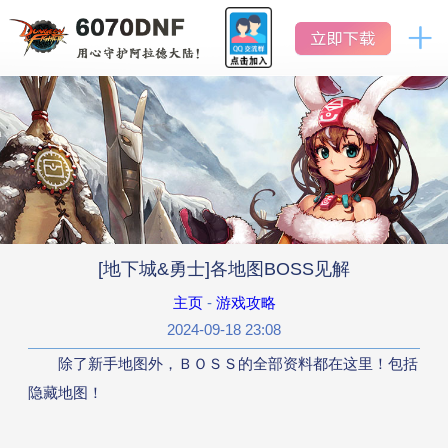
DNF
地
怀
下
地
下
旧
城
城
服
官网首页
与
与
勇
勇
士
怀
士
新闻中心
旧
怀
服
旧
公告
服
[地下城&勇士]各地图BOSS见解
活动
主页
-
游戏攻略
2024-09-18 23:08
版本历史
除了新手地图外，ＢＯＳＳ的全部资料都在这里！包括
隐藏地图！
数据库