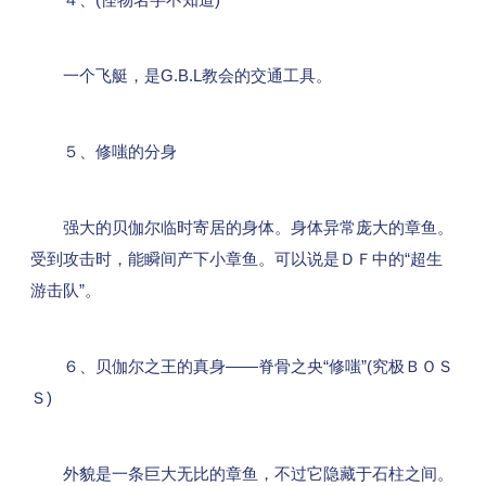
一个飞艇，是G.B.L教会的交通工具。
５、修嗤的分身
强大的贝伽尔临时寄居的身体。身体异常庞大的章鱼。
受到攻击时，能瞬间产下小章鱼。可以说是ＤＦ中的“超生
游击队”。
６、贝伽尔之王的真身——脊骨之央“修嗤”(究极ＢＯＳ
Ｓ)
外貌是一条巨大无比的章鱼，不过它隐藏于石柱之间。