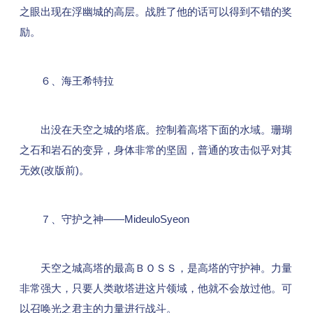
之眼出现在浮幽城的高层。战胜了他的话可以得到不错的奖
励。
６、海王希特拉
出没在天空之城的塔底。控制着高塔下面的水域。珊瑚
之石和岩石的变异，身体非常的坚固，普通的攻击似乎对其
无效(改版前)。
７、守护之神——MideuloSyeon
天空之城高塔的最高ＢＯＳＳ，是高塔的守护神。力量
非常强大，只要人类敢塔进这片领域，他就不会放过他。可
以召唤光之君主的力量进行战斗。